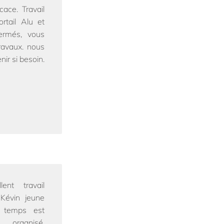
cace. Travail
rtail Alu et
ermés, vous
ravaux. nous
ir si besoin.
lent travail
Kévin jeune
s temps est
organisé,