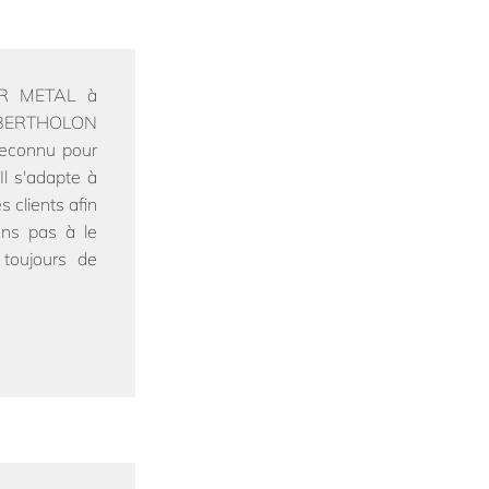
IOR METAL à
Mr BERTHOLON
 reconnu pour
.Il s'adapte à
s clients afin
rons pas à le
 toujours de